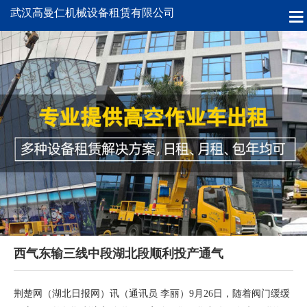
武汉高曼仁机械设备租赁有限公司
西气东输三线中段湖北段顺利投产通气
荆楚网（湖北日报网）讯（通讯员 李丽）9月26日，随着阀门缓缓