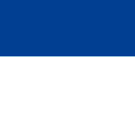
硚孝高速西延线应城段建设稳步推进
2018-11-23