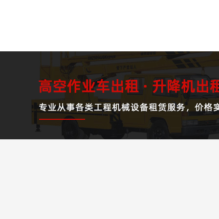
修施工现场
18米登高车载人修剪树枝施工现场
1