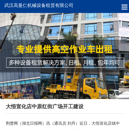
武汉高曼仁机械设备租赁有限公司
大悟宣化店中原红街广场开工建设
荆楚网（湖北日报网）讯（通讯员 刘丹）近日，大悟宣化店镇中