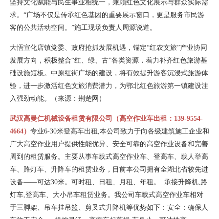
坚持文化赋能与民生事业相统一，兼顾红色文化展示与群众实际需
求。“广场不仅是传承红色基因的重要展示窗口，更是服务市民游
客的公共活动空间。”施工现场负责人周源说道。
大悟宣化店镇党委、政府抢抓发展机遇，锚定“红农文旅”产业协同
发展方向，积极整合“红、绿、古”各类资源，着力补齐红色旅游基
础设施短板。中原红街广场的建设，将有效提升游客沉浸式旅游体
验，进一步激活红色文旅消费潜力，为鄂北红色旅游第一镇建设注
入强劲动能。（来源：荆楚网）
武汉高曼仁机械设备租赁有限公司（高空作业车出租：139-9554-
4664）
专业6-30米登高车出租,本公司致力于向各级建筑施工企业和
广大高空作业用户提供性能优异、安全可靠的高空作业设备和完善
周到的租赁服务。主要从事车载式高空作业车、登高车、载人举高
车、路灯车、升降车的租赁业务，目前本公司拥有全湖北省较先进
设备——可达30米。可时租、日租、月租、年租。 承接升降机,路
灯车,登高车、大小吊车租赁业务。我公司车载式高空作业车相对
于三脚架、吊车挂吊篮、剪叉式升降机等优势如下：安全：确保人