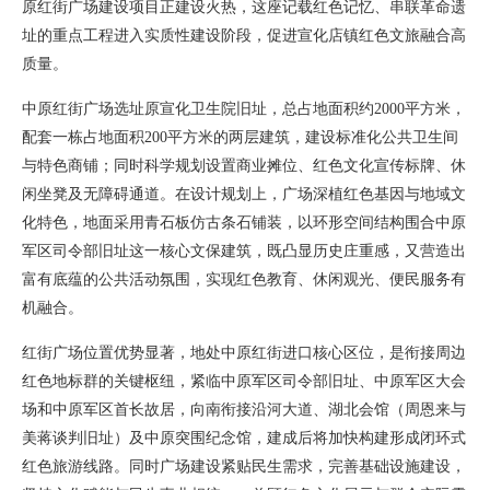
原红街广场建设项目正建设火热，这座记载红色记忆、串联革命遗
址的重点工程进入实质性建设阶段，促进宣化店镇红色文旅融合高
质量。
中原红街广场选址原宣化卫生院旧址，总占地面积约2000平方米，
配套一栋占地面积200平方米的两层建筑，建设标准化公共卫生间
与特色商铺；同时科学规划设置商业摊位、红色文化宣传标牌、休
闲坐凳及无障碍通道。在设计规划上，广场深植红色基因与地域文
化特色，地面采用青石板仿古条石铺装，以环形空间结构围合中原
军区司令部旧址这一核心文保建筑，既凸显历史庄重感，又营造出
富有底蕴的公共活动氛围，实现红色教育、休闲观光、便民服务有
机融合。
红街广场位置优势显著，地处中原红街进口核心区位，是衔接周边
红色地标群的关键枢纽，紧临中原军区司令部旧址、中原军区大会
场和中原军区首长故居，向南衔接沿河大道、湖北会馆（周恩来与
美蒋谈判旧址）及中原突围纪念馆，建成后将加快构建形成闭环式
红色旅游线路。同时广场建设紧贴民生需求，完善基础设施建设，