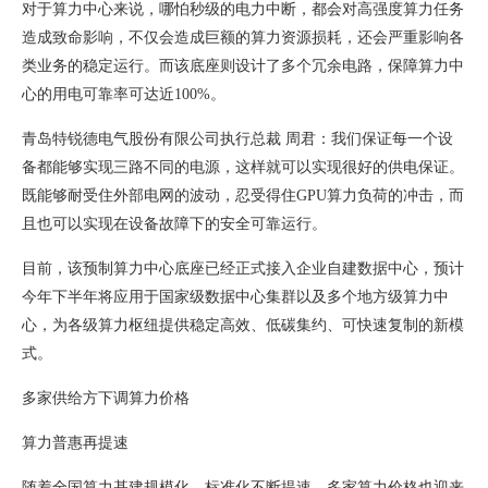
对于算力中心来说，哪怕秒级的电力中断，都会对高强度算力任务
造成致命影响，不仅会造成巨额的算力资源损耗，还会严重影响各
类业务的稳定运行。而该底座则设计了多个冗余电路，保障算力中
心的用电可靠率可达近100%。
青岛特锐德电气股份有限公司执行总裁 周君：我们保证每一个设
备都能够实现三路不同的电源，这样就可以实现很好的供电保证。
既能够耐受住外部电网的波动，忍受得住GPU算力负荷的冲击，而
且也可以实现在设备故障下的安全可靠运行。
目前，该预制算力中心底座已经正式接入企业自建数据中心，预计
今年下半年将应用于国家级数据中心集群以及多个地方级算力中
心，为各级算力枢纽提供稳定高效、低碳集约、可快速复制的新模
式。
多家供给方下调算力价格
算力普惠再提速
随着全国算力基建规模化、标准化不断提速，多家算力价格也迎来