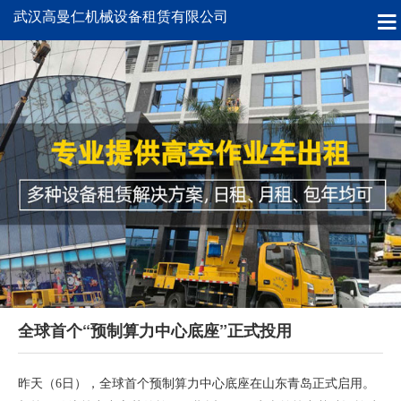
武汉高曼仁机械设备租赁有限公司
全球首个“预制算力中心底座”正式投用
昨天（6日），全球首个预制算力中心底座在山东青岛正式启用。