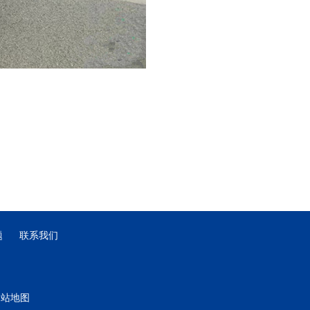
题
联系我们
网站地图