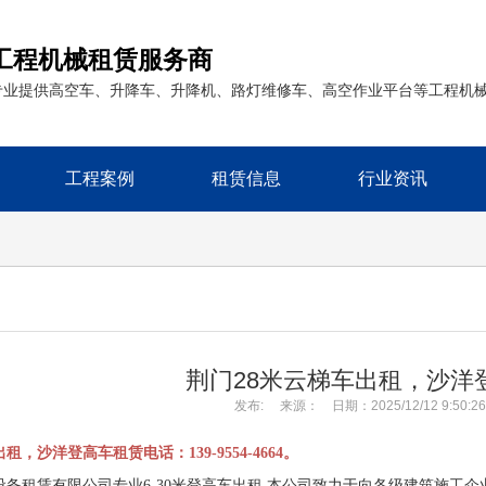
工程机械租赁服务商
专业提供高空车、升降车、升降机、路灯维修车、高空作业平台等工程机
工程案例
租赁信息
行业资讯
荆门28米云梯车出租，沙洋
发布: 来源： 日期：2025/12/12 9:50:
租，沙洋登高车租赁电话：139-9554-4664。
设备租赁有限公司专业6-30米登高车出租,本公司致力于向各级建筑施工