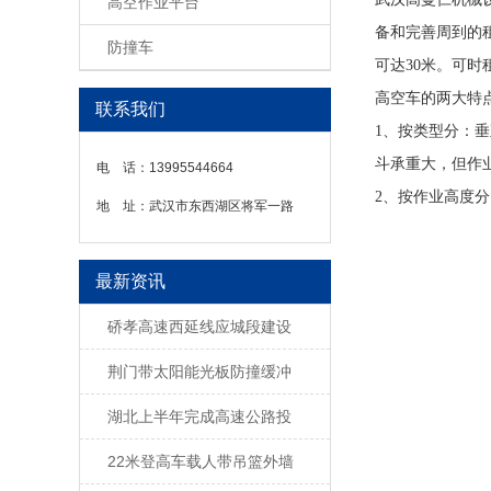
高空作业平台
备和完善周到的
防撞车
可达30米。可时
高空车的两大特
联系我们
1、按类型分：
斗承重大，但作
电 话：
13995544664
2、按作业高度分：
地 址：
武汉市东西湖区将军一路
最新资讯
硚孝高速西延线应城段建设
荆门带太阳能光板防撞缓冲
湖北上半年完成高速公路投
22米登高车载人带吊篮外墙