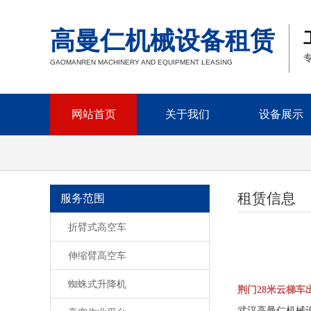
高曼仁机械设备租赁
GAOMANREN MACHINERY AND EQUIPMENT LEASING
网站首页
关于我们
设备展示
租赁信息
服务范围
折臂式高空车
伸缩臂高空车
蜘蛛式升降机
荆门28米云梯车出
武汉高曼仁机械